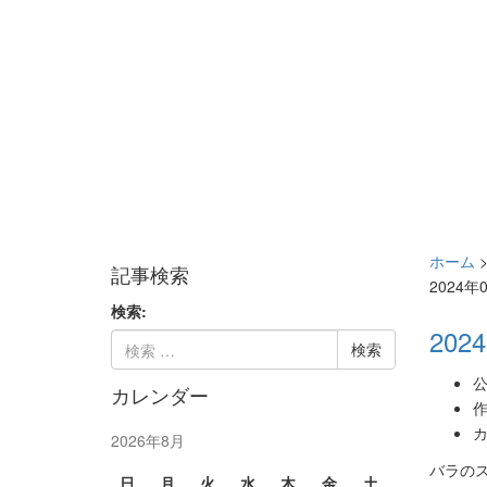
ホーム
記事検索
2024年
検索:
2024
公
カレンダー
作
カ
2026年8月
バラのス
日
月
火
水
木
金
土