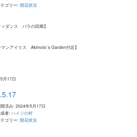
テゴリー:
開花状況
フィダンス バラの回廊】
ンアイリス Akimoto`s Garden付近】
05月17日
.5.17
開済み: 2024年5月17日
成者:
ハイジの村
テゴリー:
開花状況