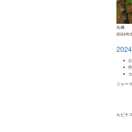
矢﨑
2024年
2024
公
作
カ
ジャーマン
ルピナ