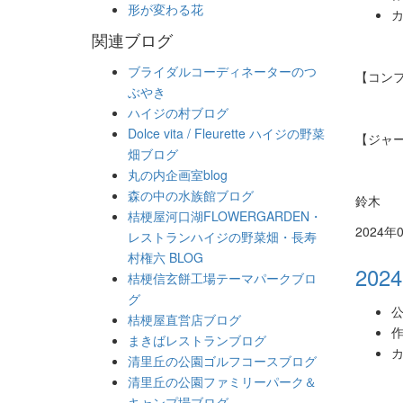
形が変わる花
カ
関連ブログ
ブライダルコーディネーターのつ
【コン
ぶやき
ハイジの村ブログ
Dolce vita / Fleurette ハイジの野菜
【ジャーマ
畑ブログ
丸の内企画室blog
森の中の水族館ブログ
鈴木
桔梗屋河口湖FLOWERGARDEN・
2024年
レストランハイジの野菜畑・長寿
村権六 BLOG
2024
桔梗信玄餅工場テーマパークブロ
グ
公
桔梗屋直営店ブログ
作
まきばレストランブログ
カ
清里丘の公園ゴルフコースブログ
清里丘の公園ファミリーパーク＆
キャンプ場ブログ