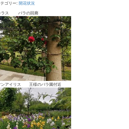
テゴリー:
開花状況
カラス バラの回廊
マンアイリス 王様のバラ園付近