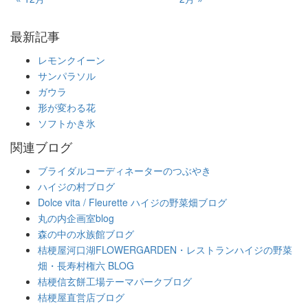
最新記事
レモンクイーン
サンパラソル
ガウラ
形が変わる花
ソフトかき氷
関連ブログ
ブライダルコーディネーターのつぶやき
ハイジの村ブログ
Dolce vita / Fleurette ハイジの野菜畑ブログ
丸の内企画室blog
森の中の水族館ブログ
桔梗屋河口湖FLOWERGARDEN・レストランハイジの野菜
畑・長寿村権六 BLOG
桔梗信玄餅工場テーマパークブログ
桔梗屋直営店ブログ