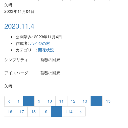
矢﨑
2023年11月04日
2023.11.4
公開済み: 2023年11月4日
作成者:
ハイジの村
カテゴリー:
開花状況
シンプリティ 薔薇の回廊
アイスバーグ 薔薇の回廊
矢﨑
<
1
…
9
10
11
12
13
14
15
16
17
18
19
…
114
>