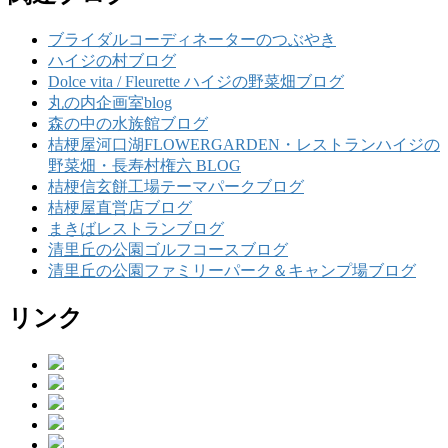
ブライダルコーディネーターのつぶやき
ハイジの村ブログ
Dolce vita / Fleurette ハイジの野菜畑ブログ
丸の内企画室blog
森の中の水族館ブログ
桔梗屋河口湖FLOWERGARDEN・レストランハイジの
野菜畑・長寿村権六 BLOG
桔梗信玄餅工場テーマパークブログ
桔梗屋直営店ブログ
まきばレストランブログ
清里丘の公園ゴルフコースブログ
清里丘の公園ファミリーパーク＆キャンプ場ブログ
リンク