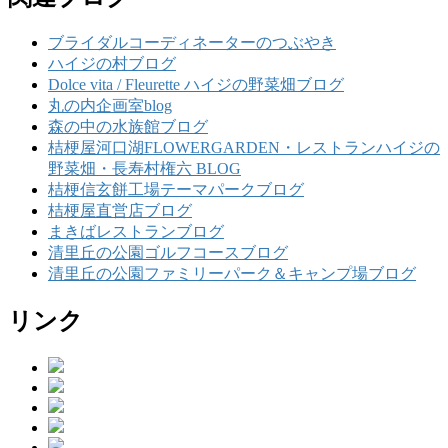
ブライダルコーディネーターのつぶやき
ハイジの村ブログ
Dolce vita / Fleurette ハイジの野菜畑ブログ
丸の内企画室blog
森の中の水族館ブログ
桔梗屋河口湖FLOWERGARDEN・レストランハイジの
野菜畑・長寿村権六 BLOG
桔梗信玄餅工場テーマパークブログ
桔梗屋直営店ブログ
まきばレストランブログ
清里丘の公園ゴルフコースブログ
清里丘の公園ファミリーパーク＆キャンプ場ブログ
リンク