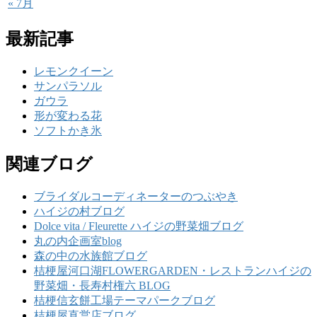
« 7月
最新記事
レモンクイーン
サンパラソル
ガウラ
形が変わる花
ソフトかき氷
関連ブログ
ブライダルコーディネーターのつぶやき
ハイジの村ブログ
Dolce vita / Fleurette ハイジの野菜畑ブログ
丸の内企画室blog
森の中の水族館ブログ
桔梗屋河口湖FLOWERGARDEN・レストランハイジの
野菜畑・長寿村権六 BLOG
桔梗信玄餅工場テーマパークブログ
桔梗屋直営店ブログ