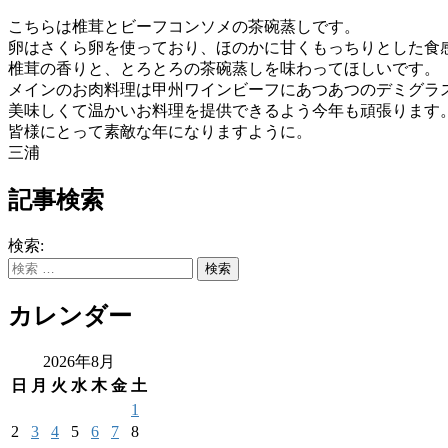
こちらは椎茸とビーフコンソメの茶碗蒸しです。
卵はさくら卵を使っており、
ほのかに甘くもっちりとした食
椎茸の香りと、とろとろの茶碗蒸しを味わってほしいです。
メインのお肉料理は甲州ワインビーフにあつあつのデミグラ
美味しくて温かいお料理を提供できるよう今年も頑張ります
皆様にとって素敵な年になりますように。
三浦
記事検索
検索:
カレンダー
2026年8月
日
月
火
水
木
金
土
1
2
3
4
5
6
7
8