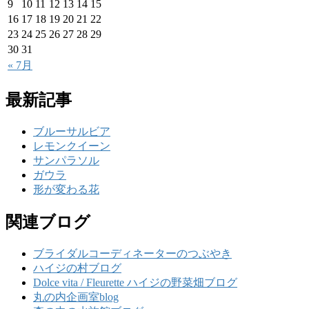
9
10
11
12
13
14
15
16
17
18
19
20
21
22
23
24
25
26
27
28
29
30
31
« 7月
最新記事
ブルーサルビア
レモンクイーン
サンパラソル
ガウラ
形が変わる花
関連ブログ
ブライダルコーディネーターのつぶやき
ハイジの村ブログ
Dolce vita / Fleurette ハイジの野菜畑ブログ
丸の内企画室blog