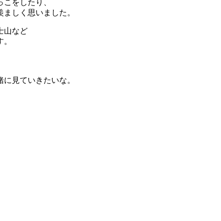
っこをしたり、
羨ましく思いました。
士山など
す。
。
緒に見ていきたいな。