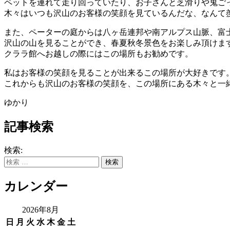
ペットを連れて走り回っていたり、お子さんと芝滑りや鬼ご
木々はいつも沢山のお客様の笑顔を見ているんだな、なんて
また、ペーターの庭からは八ヶ岳連邦や南アルプス山脈、富
沢山の山を見ることができ、春夏秋冬景色をお楽しみ頂けま
クララ館へお越しの際にはこの場所もお勧めです。
私はお客様の笑顔を見ることが出来るこの場所が大好きです
これからも沢山のお客様の笑顔を、この場所にある木々と一
ゆかり
記事検索
検索:
カレンダー
2026年8月
日
月
火
水
木
金
土