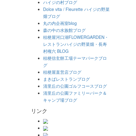
ハイジの村ブログ
Dolce vita / Fleurette ハイジの野菜
畑ブログ
丸の内企画室blog
森の中の水族館ブログ
桔梗屋河口湖FLOWERGARDEN・
レストランハイジの野菜畑・長寿
村権六 BLOG
桔梗信玄餅工場テーマパークブロ
グ
桔梗屋直営店ブログ
まきばレストランブログ
清里丘の公園ゴルフコースブログ
清里丘の公園ファミリーパーク＆
キャンプ場ブログ
リンク