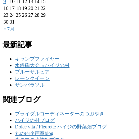
9
10
11
12
13
14
15
16
17
18
19
20
21
22
23
24
25
26
27
28
29
30
31
« 7月
最新記事
キャンプファイヤー
水鉄砲大会㏌ハイジの村
ブルーサルビア
レモンクイーン
サンパラソル
関連ブログ
ブライダルコーディネーターのつぶやき
ハイジの村ブログ
Dolce vita / Fleurette ハイジの野菜畑ブログ
丸の内企画室blog