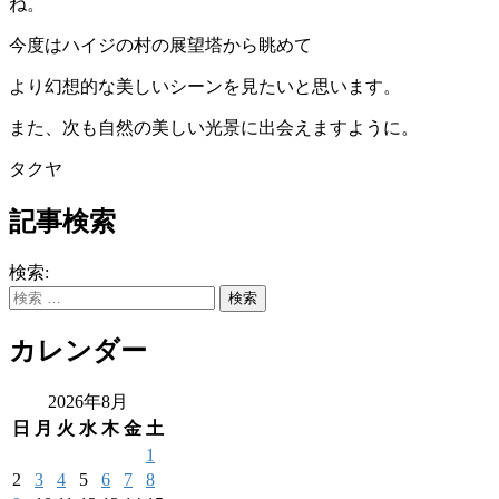
ね。
今度はハイジの村の展望塔から眺めて
より幻想的な美しいシーンを見たいと思います。
また、次も自然の美しい光景に出会えますように。
タクヤ
記事検索
検索:
カレンダー
2026年8月
日
月
火
水
木
金
土
1
2
3
4
5
6
7
8