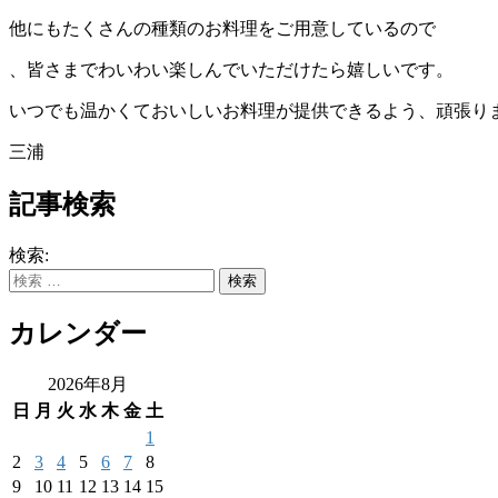
他にもたくさんの種類のお料理をご用意しているので
、
皆さまでわいわい楽しんでいただけたら嬉しいです。
いつでも温かくておいしいお料理が提供できるよう、頑張り
三浦
記事検索
検索:
カレンダー
2026年8月
日
月
火
水
木
金
土
1
2
3
4
5
6
7
8
9
10
11
12
13
14
15