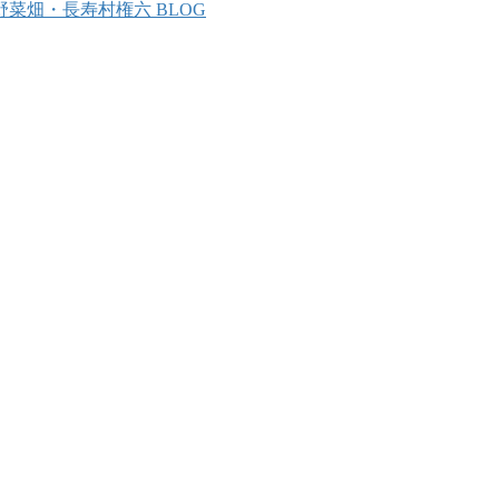
野菜畑・長寿村権六 BLOG