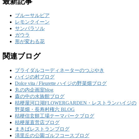
最新記事
ブルーサルビア
レモンクイーン
サンパラソル
ガウラ
形が変わる花
関連ブログ
ブライダルコーディネーターのつぶやき
ハイジの村ブログ
Dolce vita / Fleurette ハイジの野菜畑ブログ
丸の内企画室blog
森の中の水族館ブログ
桔梗屋河口湖FLOWERGARDEN・レストランハイジの
野菜畑・長寿村権六 BLOG
桔梗信玄餅工場テーマパークブログ
桔梗屋直営店ブログ
まきばレストランブログ
清里丘の公園ゴルフコースブログ