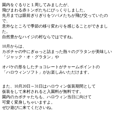
園内をぐるりと１周してみましたが、
飛びまわる赤トンボたちにびっくりしました。
先月までは眼前ぎりぎりをツバメたちが飛び交っていたの
で、
意外なところで季節の移り変わりを感じることができまし
た。
自然豊かなハイジの村ならではですね。
10月からは、
カボチャの中にぎゅっと詰まった熱々のグラタンが美味しい
「ジャック・オ・グラタン」や
オバケの形をしたチョコレートがチャームポイントの
「ハロウィンソフト」がお楽しみいただけます。
また、10月20日～31日はハロウィン仮装期間として
仮装をして来村されると入園料が無料です。
園内のカボチャたちも、ハロウィン当日に向けて
可愛く変身しちゃいますよ。
ぜひ遊びに来てくださいね。