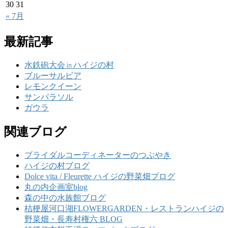
30
31
« 7月
最新記事
水鉄砲大会㏌ハイジの村
ブルーサルビア
レモンクイーン
サンパラソル
ガウラ
関連ブログ
ブライダルコーディネーターのつぶやき
ハイジの村ブログ
Dolce vita / Fleurette ハイジの野菜畑ブログ
丸の内企画室blog
森の中の水族館ブログ
桔梗屋河口湖FLOWERGARDEN・レストランハイジの
野菜畑・長寿村権六 BLOG