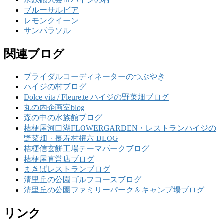
ブルーサルビア
レモンクイーン
サンパラソル
関連ブログ
ブライダルコーディネーターのつぶやき
ハイジの村ブログ
Dolce vita / Fleurette ハイジの野菜畑ブログ
丸の内企画室blog
森の中の水族館ブログ
桔梗屋河口湖FLOWERGARDEN・レストランハイジの
野菜畑・長寿村権六 BLOG
桔梗信玄餅工場テーマパークブログ
桔梗屋直営店ブログ
まきばレストランブログ
清里丘の公園ゴルフコースブログ
清里丘の公園ファミリーパーク＆キャンプ場ブログ
リンク