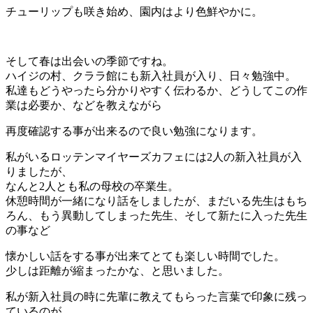
チューリップも咲き始め、園内はより色鮮やかに。
そして春は出会いの季節ですね。
ハイジの村、クララ館にも新入社員が入り、日々勉強中。
私達もどうやったら分かりやすく伝わるか、
どうしてこの作
業は必要か、
などを教えながら
再度確認する事が出来るので良い勉強になります
。
私がいるロッテンマイヤーズカフェには2人の新入社員が入
りまし
たが、
なんと2人とも私の母校の卒業生。
休憩時間が一緒になり話をしましたが、まだいる先生はもち
ろん、
もう異動してしまった先生、
そして新たに入った先生
の事など
懐かしい話をする事が出来てとて
も楽しい時間でした。
少しは距離が縮まったかな、と思いました。
私が新入社員の時に先輩に教えてもらった言葉で印象に残っ
ている
のが