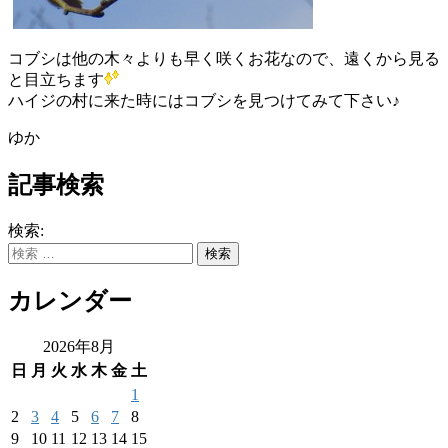
コブシは他の木々よりも早く咲くお花なので、遠くから見る
と目立ちます
ハイジの村に来た時にはコブシを見つけてみて下さい♪
ゆか
記事検索
検索:
カレンダー
2026年8月
日
月
火
水
木
金
土
1
2
3
4
5
6
7
8
9
10
11
12
13
14
15