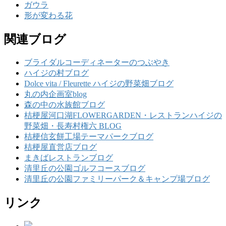
ガウラ
形が変わる花
関連ブログ
ブライダルコーディネーターのつぶやき
ハイジの村ブログ
Dolce vita / Fleurette ハイジの野菜畑ブログ
丸の内企画室blog
森の中の水族館ブログ
桔梗屋河口湖FLOWERGARDEN・レストランハイジの
野菜畑・長寿村権六 BLOG
桔梗信玄餅工場テーマパークブログ
桔梗屋直営店ブログ
まきばレストランブログ
清里丘の公園ゴルフコースブログ
清里丘の公園ファミリーパーク＆キャンプ場ブログ
リンク