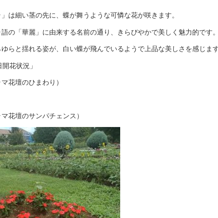
ラ」は細い茎の先に、蝶が舞うような可憐な花が咲きます。
ャ語の「華麗」に由来する名前の通り、きらびやかで美しく魅力的です
らゆらと揺れる姿が、白い蝶が飛んでいるようで上品な美しさを感じま
日開花状況」
ラマ花壇のひまわり）
ラマ花壇のサンパチェンス）