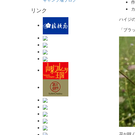
作
カ
リンク
ハイジ
「ブラ
花が咲