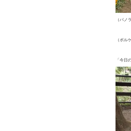
（パノ
（ボル
「今日