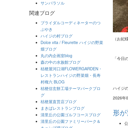
サンパラソル
関連ブログ
ブライダルコーディネーターのつ
ぶやき
ハイジの村ブログ
（お妃
Dolce vita / Fleurette ハイジの野菜
畑ブログ
丸の内企画室blog
「今日
森の中の水族館ブログ
桔梗屋河口湖FLOWERGARDEN・
レストランハイジの野菜畑・長寿
村権六 BLOG
ハイジ
桔梗信玄餅工場テーマパークブロ
グ
2026年
桔梗屋直営店ブログ
まきばレストランブログ
形が
清里丘の公園ゴルフコースブログ
清里丘の公園ファミリーパーク＆
公
キャンプ場ブログ