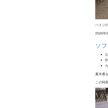
ハイジ
2026年
ソフ
公
作
カ
夏本番
この時