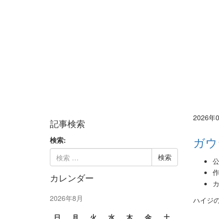
2026年
記事検索
ガウ
検索:
公
作
カレンダー
カ
2026年8月
ハイジ
日
月
火
水
木
金
土