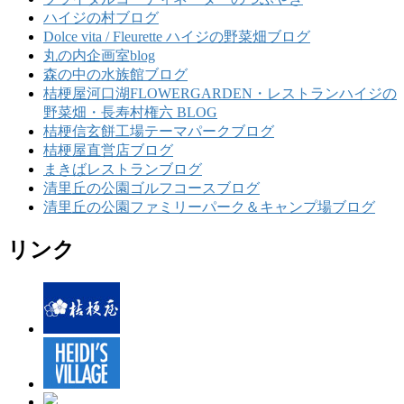
ハイジの村ブログ
Dolce vita / Fleurette ハイジの野菜畑ブログ
丸の内企画室blog
森の中の水族館ブログ
桔梗屋河口湖FLOWERGARDEN・レストランハイジの
野菜畑・長寿村権六 BLOG
桔梗信玄餅工場テーマパークブログ
桔梗屋直営店ブログ
まきばレストランブログ
清里丘の公園ゴルフコースブログ
清里丘の公園ファミリーパーク＆キャンプ場ブログ
リンク