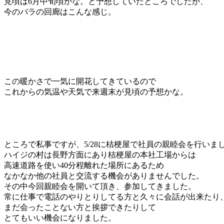
見頃は6月中旬頃かな。と予想していたところでしたが、
今のバラの回廊はこんな感じ。
この暖かさで一気に開花してきているので
これからの気温や天気で来週末が見頃の予想かな。
ところで私事ですが、5/28に桔梗屋で社員の親睦会を行いま
ハイジの村は長野方面にあり桔梗屋の本社工場からは
高速道路を使い40分程離れた場所にあるため
なかなか他の社員と交流する機会がありませんでした。
その中今回親睦会を開いて頂き、参加してきました。
常に仕事で電話のやりとりしてる方と久々に会話が出来たり
まだ会ったことない方と挨拶できたりして
とてもいい機会になりました。