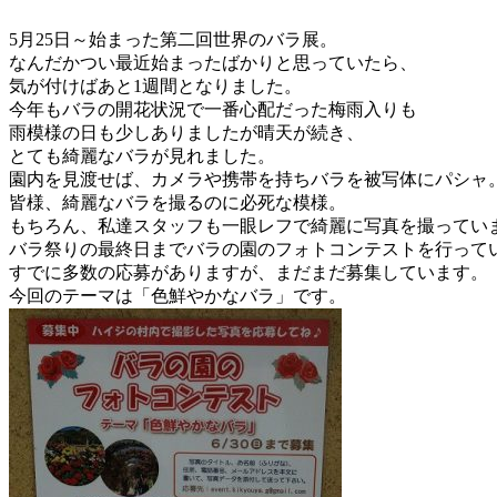
5月25日～始まった第二回世界のバラ展。
なんだかつい最近始まったばかりと思っていたら、
気が付けばあと1週間となりました。
今年もバラの開花状況で一番心配だった梅雨入りも
雨模様の日も少しありましたが晴天が続き、
とても綺麗なバラが見れました。
園内を見渡せば、カメラや携帯を持ちバラを被写体にパシャ
皆様、綺麗なバラを撮るのに必死な模様。
もちろん、私達スタッフも一眼レフで綺麗に写真を撮ってい
バラ祭りの最終日までバラの園のフォトコンテストを行って
すでに多数の応募がありますが、まだまだ募集しています。
今回のテーマは「色鮮やかなバラ」です。