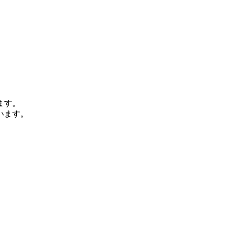
。
ます。
います
。