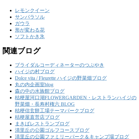
レモンクイーン
サンパラソル
ガウラ
形が変わる花
ソフトかき氷
関連ブログ
ブライダルコーディネーターのつぶやき
ハイジの村ブログ
Dolce vita / Fleurette ハイジの野菜畑ブログ
丸の内企画室blog
森の中の水族館ブログ
桔梗屋河口湖FLOWERGARDEN・レストランハイジの
野菜畑・長寿村権六 BLOG
桔梗信玄餅工場テーマパークブログ
桔梗屋直営店ブログ
まきばレストランブログ
清里丘の公園ゴルフコースブログ
清里丘の公園ファミリーパーク＆キャンプ場ブログ