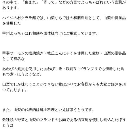
その中で、「集まれ」「寄って」などの方言でよっちゃばれという言葉が
あります。
ハイジの村クララ館では、山梨ならではの和膳料理として、山梨の特産品
を使用した
甲州よっちゃばれ和膳を団体様向けにご用意しています。
甲斐サーモンの塩麹焼き・牧丘こんにゃくを使用した煮物・山梨の贈答品
として有名な
あわびの煮貝を使用したあわびご飯・以前
B-1
グランプリでも優勝した鳥
もつ煮・ほうとうなど、
山梨でしか味わうことができない物ばかりでお客様からも大変ご好評を頂
いております。
また、山梨の代表的は郷土料理といえばほうとうです。
数種類の野菜と山梨のブランドのお肉である信玄鳥を使用し煮込んだほう
とうは