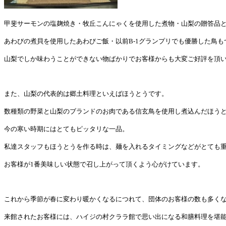
甲斐サーモンの塩麹焼き・牧丘こんにゃくを使用した煮物・山梨の贈答品
あわびの煮貝を使用したあわびご飯・以前
B-1
グランプリでも優勝した鳥も
山梨でしか味わうことができない物ばかりでお客様からも大変ご好評を頂
また、山梨の代表的は郷土料理といえばほうとうです。
数種類の野菜と山梨のブランドのお肉である信玄鳥を使用し煮込んだほう
今の寒い時期にはとてもピッタリな一品。
私達スタッフもほうとうを作る時は、麺を入れるタイミングなどがとても
お客様が
1
番美味しい状態で召し上がって頂くよう心がけています。
これから季節が春に変わり暖かくなるにつれて、団体のお客様の数も多く
来館されたお客様には、ハイジの村クララ館で思い出になる和膳料理を堪