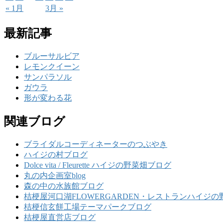
« 1月
3月 »
最新記事
ブルーサルビア
レモンクイーン
サンパラソル
ガウラ
形が変わる花
関連ブログ
ブライダルコーディネーターのつぶやき
ハイジの村ブログ
Dolce vita / Fleurette ハイジの野菜畑ブログ
丸の内企画室blog
森の中の水族館ブログ
桔梗屋河口湖FLOWERGARDEN・レストランハイジの
桔梗信玄餅工場テーマパークブログ
桔梗屋直営店ブログ