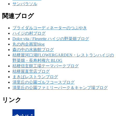
サンパラソル
関連ブログ
ブライダルコーディネーターのつぶやき
ハイジの村ブログ
Dolce vita / Fleurette ハイジの野菜畑ブログ
丸の内企画室blog
森の中の水族館ブログ
桔梗屋河口湖FLOWERGARDEN・レストランハイジの
野菜畑・長寿村権六 BLOG
桔梗信玄餅工場テーマパークブログ
桔梗屋直営店ブログ
まきばレストランブログ
清里丘の公園ゴルフコースブログ
清里丘の公園ファミリーパーク＆キャンプ場ブログ
リンク