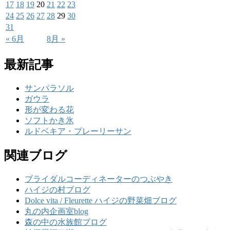
17
18
19
20
21
22
23
24
25
26
27
28
29
30
31
« 6月
8月 »
最新記事
サンパラソル
ガウラ
形が変わる花
ソフトかき氷
ルドベキア・プレーリーサン
関連ブログ
ブライダルコーディネーターのつぶやき
ハイジの村ブログ
Dolce vita / Fleurette ハイジの野菜畑ブログ
丸の内企画室blog
森の中の水族館ブログ