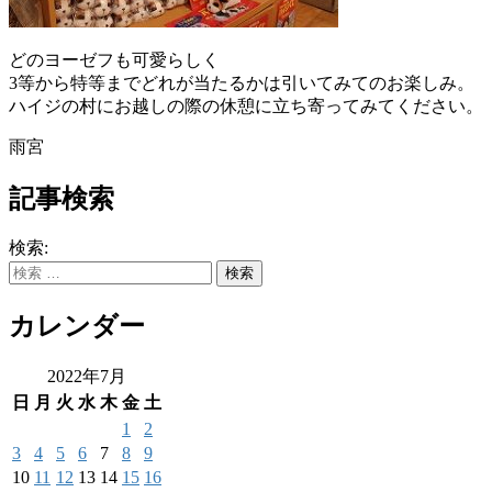
どのヨーゼフも可愛らしく
3等から特等までどれが当たるかは引いてみてのお楽しみ。
ハイジの村にお越しの際の休憩に立ち寄ってみてください。
雨宮
記事検索
検索:
カレンダー
2022年7月
日
月
火
水
木
金
土
1
2
3
4
5
6
7
8
9
10
11
12
13
14
15
16