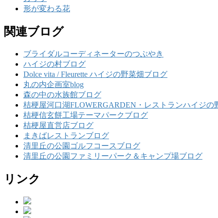
形が変わる花
関連ブログ
ブライダルコーディネーターのつぶやき
ハイジの村ブログ
Dolce vita / Fleurette ハイジの野菜畑ブログ
丸の内企画室blog
森の中の水族館ブログ
桔梗屋河口湖FLOWERGARDEN・レストランハイジの
桔梗信玄餅工場テーマパークブログ
桔梗屋直営店ブログ
まきばレストランブログ
清里丘の公園ゴルフコースブログ
清里丘の公園ファミリーパーク＆キャンプ場ブログ
リンク