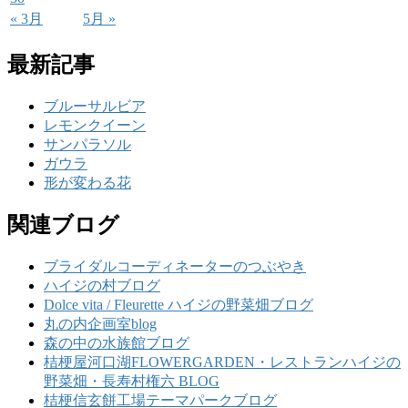
« 3月
5月 »
最新記事
ブルーサルビア
レモンクイーン
サンパラソル
ガウラ
形が変わる花
関連ブログ
ブライダルコーディネーターのつぶやき
ハイジの村ブログ
Dolce vita / Fleurette ハイジの野菜畑ブログ
丸の内企画室blog
森の中の水族館ブログ
桔梗屋河口湖FLOWERGARDEN・レストランハイジの
野菜畑・長寿村権六 BLOG
桔梗信玄餅工場テーマパークブログ