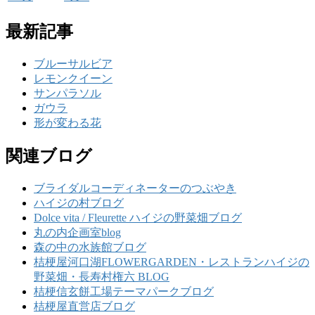
最新記事
ブルーサルビア
レモンクイーン
サンパラソル
ガウラ
形が変わる花
関連ブログ
ブライダルコーディネーターのつぶやき
ハイジの村ブログ
Dolce vita / Fleurette ハイジの野菜畑ブログ
丸の内企画室blog
森の中の水族館ブログ
桔梗屋河口湖FLOWERGARDEN・レストランハイジの
野菜畑・長寿村権六 BLOG
桔梗信玄餅工場テーマパークブログ
桔梗屋直営店ブログ