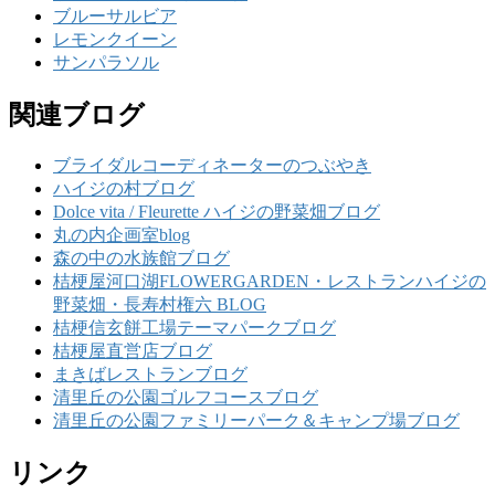
ブルーサルビア
レモンクイーン
サンパラソル
関連ブログ
ブライダルコーディネーターのつぶやき
ハイジの村ブログ
Dolce vita / Fleurette ハイジの野菜畑ブログ
丸の内企画室blog
森の中の水族館ブログ
桔梗屋河口湖FLOWERGARDEN・レストランハイジの
野菜畑・長寿村権六 BLOG
桔梗信玄餅工場テーマパークブログ
桔梗屋直営店ブログ
まきばレストランブログ
清里丘の公園ゴルフコースブログ
清里丘の公園ファミリーパーク＆キャンプ場ブログ
リンク