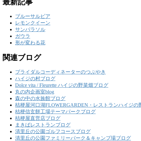
最新記事
ブルーサルビア
レモンクイーン
サンパラソル
ガウラ
形が変わる花
関連ブログ
ブライダルコーディネーターのつぶやき
ハイジの村ブログ
Dolce vita / Fleurette ハイジの野菜畑ブログ
丸の内企画室blog
森の中の水族館ブログ
桔梗屋河口湖FLOWERGARDEN・レストランハイジの
桔梗信玄餅工場テーマパークブログ
桔梗屋直営店ブログ
まきばレストランブログ
清里丘の公園ゴルフコースブログ
清里丘の公園ファミリーパーク＆キャンプ場ブログ