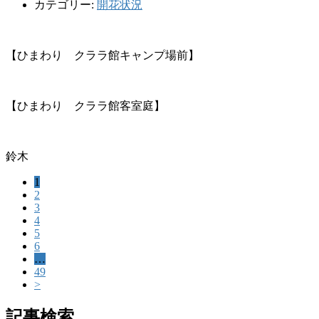
カテゴリー:
開花状況
【ひまわり クララ館キャンプ場前】
【ひまわり クララ館客室庭】
鈴木
1
2
3
4
5
6
…
49
>
記事検索