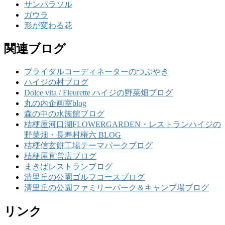
サンパラソル
ガウラ
形が変わる花
関連ブログ
ブライダルコーディネーターのつぶやき
ハイジの村ブログ
Dolce vita / Fleurette ハイジの野菜畑ブログ
丸の内企画室blog
森の中の水族館ブログ
桔梗屋河口湖FLOWERGARDEN・レストランハイジの
野菜畑・長寿村権六 BLOG
桔梗信玄餅工場テーマパークブログ
桔梗屋直営店ブログ
まきばレストランブログ
清里丘の公園ゴルフコースブログ
清里丘の公園ファミリーパーク＆キャンプ場ブログ
リンク