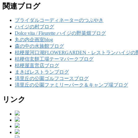
関連ブログ
ブライダルコーディネーターのつぶやき
ハイジの村ブログ
Dolce vita / Fleurette ハイジの野菜畑ブログ
丸の内企画室blog
森の中の水族館ブログ
桔梗屋河口湖FLOWERGARDEN・レストランハイジの
桔梗信玄餅工場テーマパークブログ
桔梗屋直営店ブログ
まきばレストランブログ
清里丘の公園ゴルフコースブログ
清里丘の公園ファミリーパーク＆キャンプ場ブログ
リンク