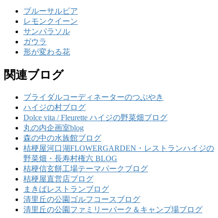
ブルーサルビア
レモンクイーン
サンパラソル
ガウラ
形が変わる花
関連ブログ
ブライダルコーディネーターのつぶやき
ハイジの村ブログ
Dolce vita / Fleurette ハイジの野菜畑ブログ
丸の内企画室blog
森の中の水族館ブログ
桔梗屋河口湖FLOWERGARDEN・レストランハイジの
野菜畑・長寿村権六 BLOG
桔梗信玄餅工場テーマパークブログ
桔梗屋直営店ブログ
まきばレストランブログ
清里丘の公園ゴルフコースブログ
清里丘の公園ファミリーパーク＆キャンプ場ブログ