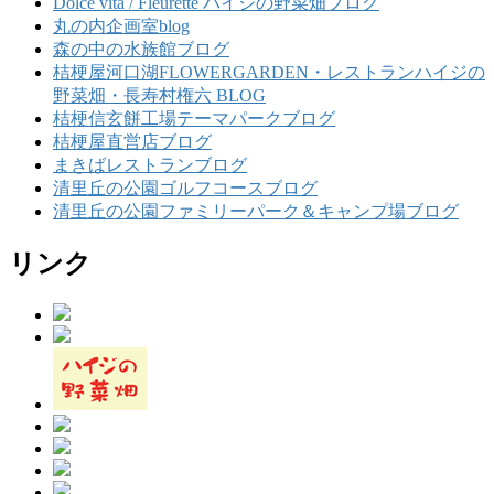
Dolce vita / Fleurette ハイジの野菜畑ブログ
丸の内企画室blog
森の中の水族館ブログ
桔梗屋河口湖FLOWERGARDEN・レストランハイジの
野菜畑・長寿村権六 BLOG
桔梗信玄餅工場テーマパークブログ
桔梗屋直営店ブログ
まきばレストランブログ
清里丘の公園ゴルフコースブログ
清里丘の公園ファミリーパーク＆キャンプ場ブログ
リンク