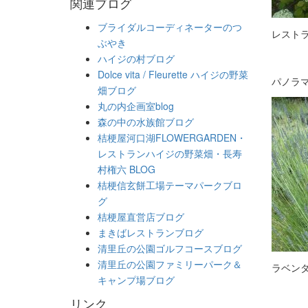
関連ブログ
ブライダルコーディネーターのつ
レスト
ぶやき
ハイジの村ブログ
Dolce vita / Fleurette ハイジの野菜
パノラ
畑ブログ
丸の内企画室blog
森の中の水族館ブログ
桔梗屋河口湖FLOWERGARDEN・
レストランハイジの野菜畑・長寿
村権六 BLOG
桔梗信玄餅工場テーマパークブロ
グ
桔梗屋直営店ブログ
まきばレストランブログ
清里丘の公園ゴルフコースブログ
清里丘の公園ファミリーパーク＆
ラベン
キャンプ場ブログ
リンク