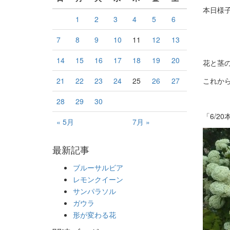
本日様
1
2
3
4
5
6
7
8
9
10
11
12
13
14
15
16
17
18
19
20
花と茎
これか
21
22
23
24
25
26
27
28
29
30
「6/2
« 5月
7月 »
最新記事
ブルーサルビア
レモンクイーン
サンパラソル
ガウラ
形が変わる花