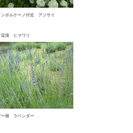
ランボルケーノ付近 アジサイ
マ花壇 ヒマワリ
ダー畑 ラベンダー