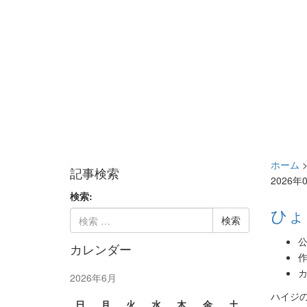
ホーム
記事検索
2026年
検索:
ひょ
公
カレンダー
作
カ
2026年6月
ハイジ
日
月
火
水
木
金
土