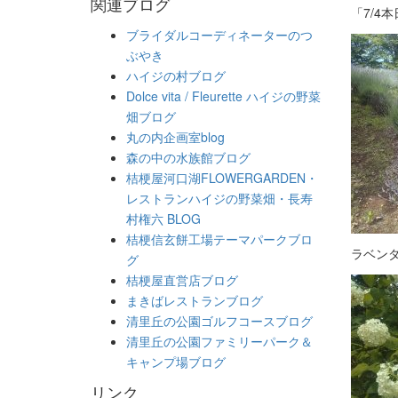
関連ブログ
「7/4
ブライダルコーディネーターのつ
ぶやき
ハイジの村ブログ
Dolce vita / Fleurette ハイジの野菜
畑ブログ
丸の内企画室blog
森の中の水族館ブログ
桔梗屋河口湖FLOWERGARDEN・
レストランハイジの野菜畑・長寿
村権六 BLOG
桔梗信玄餅工場テーマパークブロ
ラベン
グ
桔梗屋直営店ブログ
まきばレストランブログ
清里丘の公園ゴルフコースブログ
清里丘の公園ファミリーパーク＆
キャンプ場ブログ
リンク