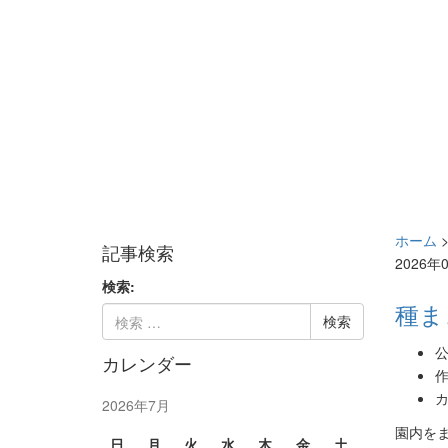
ホーム
記事検索
2026年
検索:
種ま
公
カレンダー
作
カ
2026年7月
園内を
日
月
火
水
木
金
土