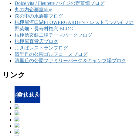
Dolce vita / Fleurette ハイジの野菜畑ブログ
丸の内企画室blog
森の中の水族館ブログ
桔梗屋河口湖FLOWERGARDEN・レストランハイジの
野菜畑・長寿村権六 BLOG
桔梗信玄餅工場テーマパークブログ
桔梗屋直営店ブログ
まきばレストランブログ
清里丘の公園ゴルフコースブログ
清里丘の公園ファミリーパーク＆キャンプ場ブログ
リンク