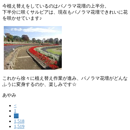
今植え替えをしているのはパノラマ花壇の上半分。
下半分に咲くサルビアは、現在もパノラマ花壇できれいに花
を咲かせています♪
これから徐々に植え替え作業が進み、パノラマ花壇がどんな
ふうに変身するのか、楽しみです☆
あやみ
<
1
…
1,518
1,519