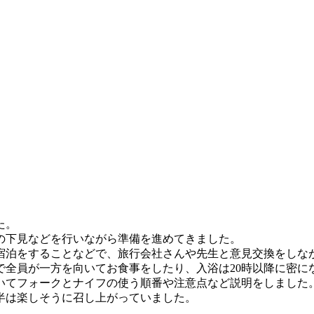
た。
の下見などを行いながら準備を進めてきました。
宿泊を
することなどで、
旅行会社さんや先生と意見交換をしな
で全員が一方を向いてお食事をし
たり、
入浴は20時以降に密
いてフォークとナイフの使う順番や注
意点など説明をしました
半は楽しそうに召し上がっていました。