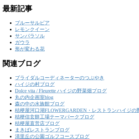
最新記事
ブルーサルビア
レモンクイーン
サンパラソル
ガウラ
形が変わる花
関連ブログ
ブライダルコーディネーターのつぶやき
ハイジの村ブログ
Dolce vita / Fleurette ハイジの野菜畑ブログ
丸の内企画室blog
森の中の水族館ブログ
桔梗屋河口湖FLOWERGARDEN・レストランハイジの
桔梗信玄餅工場テーマパークブログ
桔梗屋直営店ブログ
まきばレストランブログ
清里丘の公園ゴルフコースブログ