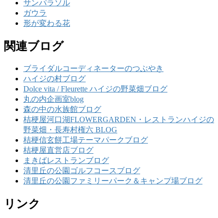
サンパラソル
ガウラ
形が変わる花
関連ブログ
ブライダルコーディネーターのつぶやき
ハイジの村ブログ
Dolce vita / Fleurette ハイジの野菜畑ブログ
丸の内企画室blog
森の中の水族館ブログ
桔梗屋河口湖FLOWERGARDEN・レストランハイジの
野菜畑・長寿村権六 BLOG
桔梗信玄餅工場テーマパークブログ
桔梗屋直営店ブログ
まきばレストランブログ
清里丘の公園ゴルフコースブログ
清里丘の公園ファミリーパーク＆キャンプ場ブログ
リンク