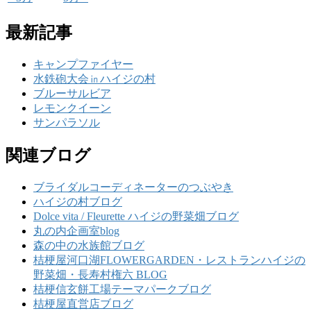
最新記事
キャンプファイヤー
水鉄砲大会㏌ハイジの村
ブルーサルビア
レモンクイーン
サンパラソル
関連ブログ
ブライダルコーディネーターのつぶやき
ハイジの村ブログ
Dolce vita / Fleurette ハイジの野菜畑ブログ
丸の内企画室blog
森の中の水族館ブログ
桔梗屋河口湖FLOWERGARDEN・レストランハイジの
野菜畑・長寿村権六 BLOG
桔梗信玄餅工場テーマパークブログ
桔梗屋直営店ブログ