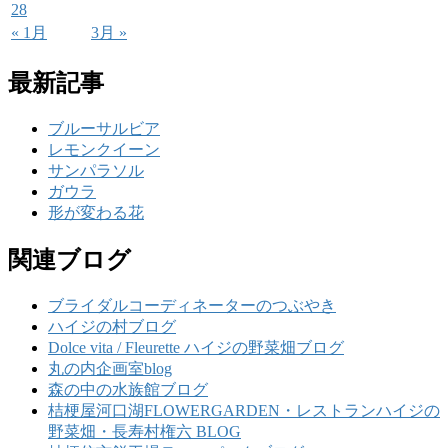
28
« 1月
3月 »
最新記事
ブルーサルビア
レモンクイーン
サンパラソル
ガウラ
形が変わる花
関連ブログ
ブライダルコーディネーターのつぶやき
ハイジの村ブログ
Dolce vita / Fleurette ハイジの野菜畑ブログ
丸の内企画室blog
森の中の水族館ブログ
桔梗屋河口湖FLOWERGARDEN・レストランハイジの
野菜畑・長寿村権六 BLOG