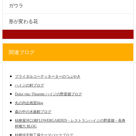
ガウラ
形が変わる花
関連ブログ
ブライダルコーディネーターのつぶやき
ハイジの村ブログ
Dolce vita / Fleurette ハイジの野菜畑ブログ
丸の内企画室blog
森の中の水族館ブログ
桔梗屋河口湖FLOWERGARDEN・レストランハイジの野菜畑・長寿
村権六 BLOG
桔梗信玄餅工場テーマパークブログ