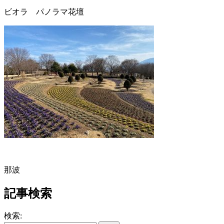
ビオラ パノラマ花壇
那波
記事検索
検索: