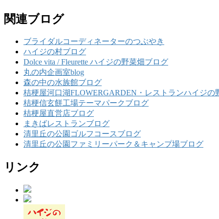
関連ブログ
ブライダルコーディネーターのつぶやき
ハイジの村ブログ
Dolce vita / Fleurette ハイジの野菜畑ブログ
丸の内企画室blog
森の中の水族館ブログ
桔梗屋河口湖FLOWERGARDEN・レストランハイジの
桔梗信玄餅工場テーマパークブログ
桔梗屋直営店ブログ
まきばレストランブログ
清里丘の公園ゴルフコースブログ
清里丘の公園ファミリーパーク＆キャンプ場ブログ
リンク