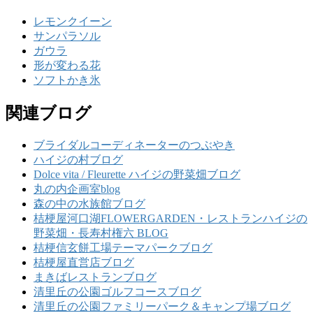
レモンクイーン
サンパラソル
ガウラ
形が変わる花
ソフトかき氷
関連ブログ
ブライダルコーディネーターのつぶやき
ハイジの村ブログ
Dolce vita / Fleurette ハイジの野菜畑ブログ
丸の内企画室blog
森の中の水族館ブログ
桔梗屋河口湖FLOWERGARDEN・レストランハイジの
野菜畑・長寿村権六 BLOG
桔梗信玄餅工場テーマパークブログ
桔梗屋直営店ブログ
まきばレストランブログ
清里丘の公園ゴルフコースブログ
清里丘の公園ファミリーパーク＆キャンプ場ブログ