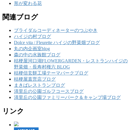
形が変わる花
関連ブログ
ブライダルコーディネーターのつぶやき
ハイジの村ブログ
Dolce vita / Fleurette ハイジの野菜畑ブログ
丸の内企画室blog
森の中の水族館ブログ
桔梗屋河口湖FLOWERGARDEN・レストランハイジの
野菜畑・長寿村権六 BLOG
桔梗信玄餅工場テーマパークブログ
桔梗屋直営店ブログ
まきばレストランブログ
清里丘の公園ゴルフコースブログ
清里丘の公園ファミリーパーク＆キャンプ場ブログ
リンク