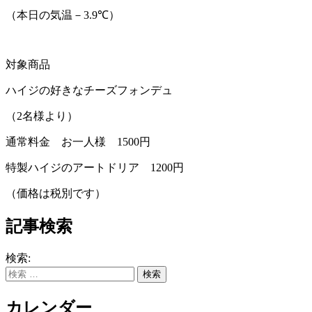
（本日の気温－3.9
℃
）
対象商品
ハイジの好きなチーズフォンデュ
（
2
名様より）
通常料金 お一人様
1500
円
特製ハイジのアートドリア
1200
円
（価格は税別です）
記事検索
検索:
カレンダー