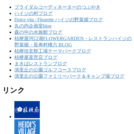
ブライダルコーディネーターのつぶやき
ハイジの村ブログ
Dolce vita / Fleurette ハイジの野菜畑ブログ
丸の内企画室blog
森の中の水族館ブログ
桔梗屋河口湖FLOWERGARDEN・レストランハイジの
野菜畑・長寿村権六 BLOG
桔梗信玄餅工場テーマパークブログ
桔梗屋直営店ブログ
まきばレストランブログ
清里丘の公園ゴルフコースブログ
清里丘の公園ファミリーパーク＆キャンプ場ブログ
リンク