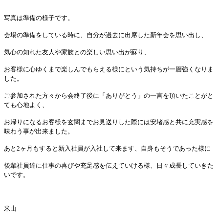
写真は準備の様子です。
会場の準備をしている時に、
自分が過去に出席した新年会を思い出し、
気心の知れた友人や家族との楽しい思い出が蘇り、
お客様に心ゆくまで楽しんでもらえる様にという気持ちが一層強く
なりま
した。
ご参加された方々から会終了後に「ありがとう」
の一言を頂いたことがと
ても心地よく、
お帰りになるお客様を玄関までお見送りした際には安堵感と共に充
実感を
味わう事が出来ました。
あと
2
ヶ月もすると新入社員が入社して来ます、
自身もそうであった様に
後輩社員達に仕事の喜びや充足感を伝えていける様、
日々成長していきた
いです。
米山