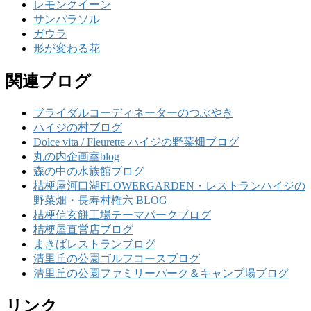
レモンクイーン
サンパラソル
ガウラ
形が変わる花
関連ブログ
ブライダルコーディネーターのつぶやき
ハイジの村ブログ
Dolce vita / Fleurette ハイジの野菜畑ブログ
丸の内企画室blog
森の中の水族館ブログ
桔梗屋河口湖FLOWERGARDEN・レストランハイジの
野菜畑・長寿村権六 BLOG
桔梗信玄餅工場テーマパークブログ
桔梗屋直営店ブログ
まきばレストランブログ
清里丘の公園ゴルフコースブログ
清里丘の公園ファミリーパーク＆キャンプ場ブログ
リンク